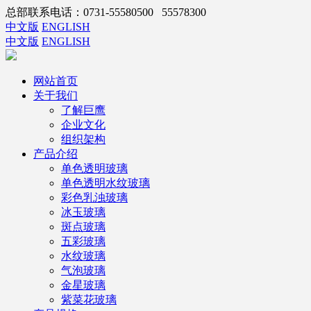
总部联系电话：0731-55580500 55578300
中文版
ENGLISH
中文版
ENGLISH
网站首页
关于我们
了解巨鹰
企业文化
组织架构
产品介绍
单色透明玻璃
单色透明水纹玻璃
彩色乳浊玻璃
冰玉玻璃
斑点玻璃
五彩玻璃
水纹玻璃
气泡玻璃
金星玻璃
紫菜花玻璃